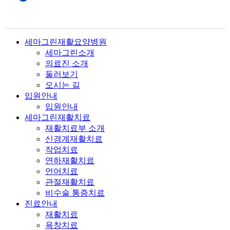
세마그린재활요양병원
세마그린소개
의료진 소개
둘러보기
오시는 길
입원안내
입원안내
세마그린재활치료
재활치료부 소개
신경계재활치료
작업치료
연하재활치료
언어치료
관절재활치료
비수술 통증치료
진료안내
재활치료
욕창치료