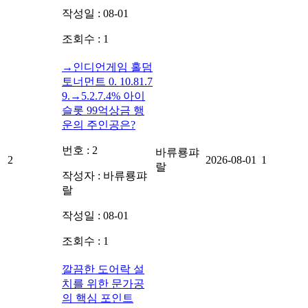
작성일 : 08-01
조회수 : 1
→인디언게임 홀덤
토너먼트 0. 10.81.7
9.→5.2.7.4% 아이
슬롯 99억상금 행
운의 주인공은?
번호 : 2
바류룡퍄
2
2026-08-01
1
랄
작성자 :
바류룡퍄
랄
작성일 : 08-01
조회수 : 1
깔끔한 도어락 설
치를 위한 문가공
의 핵심 포인트