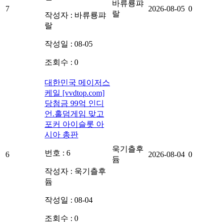
바류룡퍄
7
2026-08-05
0
랄
작성자 :
바류룡퍄
랄
작성일 : 08-05
조회수 : 0
대한민국 메이저스
케일 [vvdtop.com]
당첨금 99억 인디
언.홀덤게임 맞고
포커 아이슬롯 아
시아 총판
욱기츨후
번호 : 6
6
2026-08-04
0
듐
작성자 :
욱기츨후
듐
작성일 : 08-04
조회수 : 0