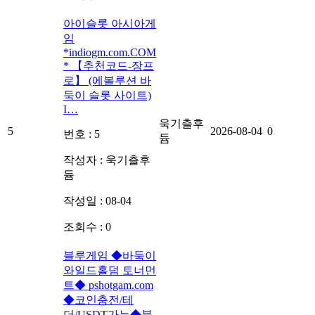
아이슬롯 아시아게
임
*indiogm.com.COM
* 【추천코드-장프
로】 (에볼루션 바
둑이 슬롯 사이트)
I…
욱기츨후
5
2026-08-04
0
번호 : 5
듐
작성자 :
욱기츨후
듐
작성일 : 08-04
조회수 : 0
블루게임 ◆바둑이
와일드홀덤 토너먼
트◆ pshotgam.com
◆코인충전/테
더/USDT가능◆블