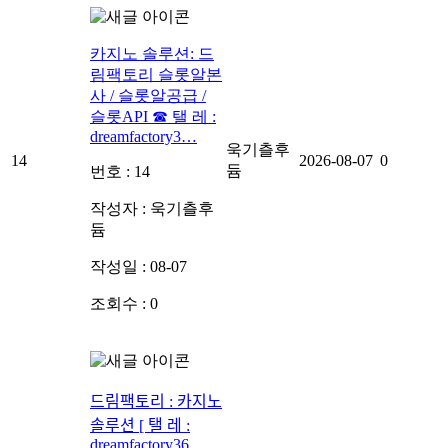
카지노 솔루션: 드
림팩토리 슬롯알본
사 / 슬롯알공급 /
슬롯API ☎ 탤 레 :
dreamfactory3…
욱기츨후
14
2026-08-07
0
듐
번호 : 14
작성자 :
욱기츨후
듐
작성일 : 08-07
조회수 : 0
드림팩토리 : 카­지노
솔­루션 [ 탤 레 :
dreamfactory36…