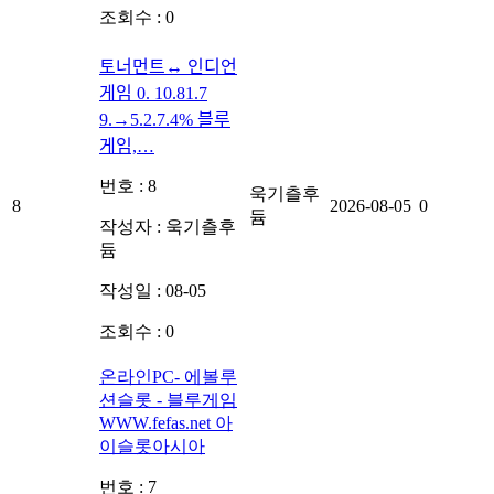
조회수 : 0
토너먼트↔ 인디언
게임 0. 10.81.7
9.→5.2.7.4% 블루
게임,…
번호 : 8
욱기츨후
8
2026-08-05
0
듐
작성자 :
욱기츨후
듐
작성일 : 08-05
조회수 : 0
온라인PC- 에볼루
션슬롯 - 블루게임
WWW.fefas.net 아
이슬롯아시아
번호 : 7