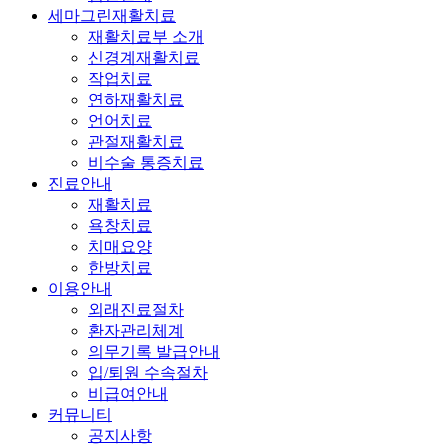
세마그린재활치료
재활치료부 소개
신경계재활치료
작업치료
연하재활치료
언어치료
관절재활치료
비수술 통증치료
진료안내
재활치료
욕창치료
치매요양
한방치료
이용안내
외래진료절차
환자관리체계
의무기록 발급안내
입/퇴원 수속절차
비급여안내
커뮤니티
공지사항