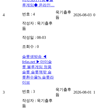
루게임◆ 온라인…
욱기츨후
번호 : 4
4
2026-08-03
0
듐
작성자 :
욱기츨후
듐
작성일 : 08-03
조회수 : 0
슬롯생방송 ◀
fefas.net ▶아이슬
롯 블루게임 정품
슬롯 슬롯잭팟 슬
롯환수율% 슬롯라
이브
욱기츨후
번호 : 3
3
2026-08-01
1
듐
작성자 :
욱기츨후
듐