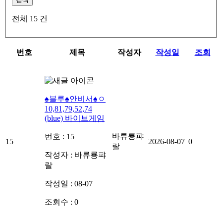
전체
15
건
번호
제목
작성자
작성일
조회
♠블루♠안비서♠ㅇ
10,81,79,52,74
(blue) 바이브게임
바류룡퍄
번호 : 15
15
2026-08-07
0
랄
작성자 :
바류룡퍄
랄
작성일 : 08-07
조회수 : 0