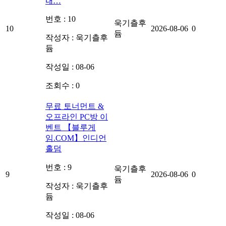
대…
번호 : 10
욱기츨후
10
2026-08-06
0
듐
작성자 :
욱기츨후
듐
작성일 : 08-06
조회수 : 0
무료 토너먼트 &
오프라인 PC방 이
벤트 【블루게
임.COM】인디언
홀덤
번호 : 9
욱기츨후
9
2026-08-06
0
듐
작성자 :
욱기츨후
듐
작성일 : 08-06