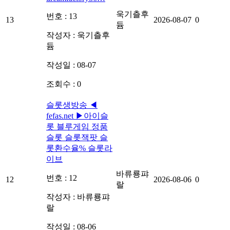
욱기츨후
번호 : 13
13
2026-08-07
0
듐
작성자 :
욱기츨후
듐
작성일 : 08-07
조회수 : 0
슬롯생방송 ◀
fefas.net ▶아이슬
롯 블루게임 정품
슬롯 슬롯잭팟 슬
롯환수율% 슬롯라
이브
바류룡퍄
번호 : 12
12
2026-08-06
0
랄
작성자 :
바류룡퍄
랄
작성일 : 08-06