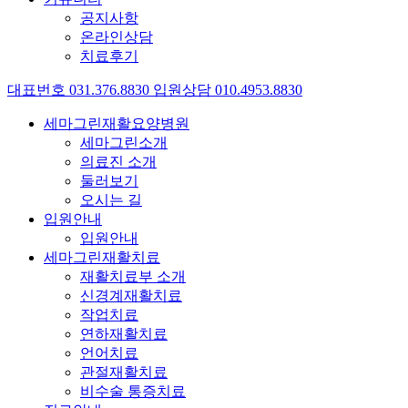
공지사항
온라인상담
치료후기
대표번호
031
.
376
.
8830
입원상담
010
.
4953
.
8830
세마그린재활요양병원
세마그린소개
의료진 소개
둘러보기
오시는 길
입원안내
입원안내
세마그린재활치료
재활치료부 소개
신경계재활치료
작업치료
연하재활치료
언어치료
관절재활치료
비수술 통증치료