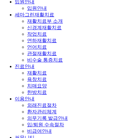
입원안내
입원안내
세마그린재활치료
재활치료부 소개
신경계재활치료
작업치료
연하재활치료
언어치료
관절재활치료
비수술 통증치료
진료안내
재활치료
욕창치료
치매요양
한방치료
이용안내
외래진료절차
환자관리체계
의무기록 발급안내
입/퇴원 수속절차
비급여안내
커뮤니티