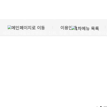
환자 관리체계
를
이용안내
세마그린재활요양병원은 신뢰, 청결, 편의, 쾌적을 기본이