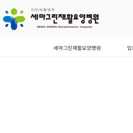
세마그린재활요양병원
입
세마그린재활요양
신뢰, 청결