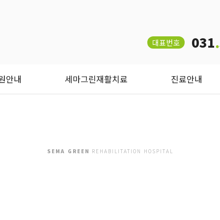
031
.
대표번호
원안내
세마그린재활치료
진료안내
SEMA GREEN
REHABILITATION HOSPITAL
이용안내
병원의
, 편의, 쾌적을 기본이념으로 삼고
환자의 만족도를 우선시 하