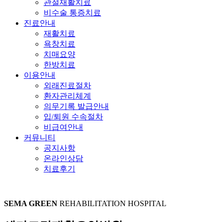
관절재활치료
비수술 통증치료
진료안내
재활치료
욕창치료
치매요양
한방치료
이용안내
외래진료절차
환자관리체계
의무기록 발급안내
입/퇴원 수속절차
비급여안내
커뮤니티
공지사항
온라인상담
치료후기
SEMA GREEN
REHABILITATION HOSPITAL