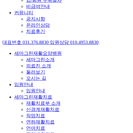
입/퇴원 수속절차
비급여안내
커뮤니티
공지사항
온라인상담
치료후기
대표번호
031
.
376
.
8830
입원상담
010
.
4953
.
8830
세마그린재활요양병원
세마그린소개
의료진 소개
둘러보기
오시는 길
입원안내
입원안내
세마그린재활치료
재활치료부 소개
신경계재활치료
작업치료
연하재활치료
언어치료