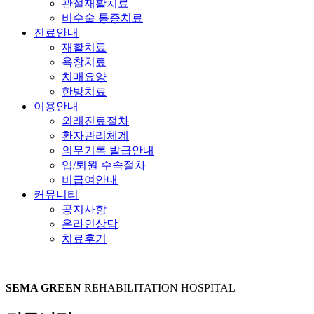
관절재활치료
비수술 통증치료
진료안내
재활치료
욕창치료
치매요양
한방치료
이용안내
외래진료절차
환자관리체계
의무기록 발급안내
입/퇴원 수속절차
비급여안내
커뮤니티
공지사항
온라인상담
치료후기
SEMA GREEN
REHABILITATION HOSPITAL