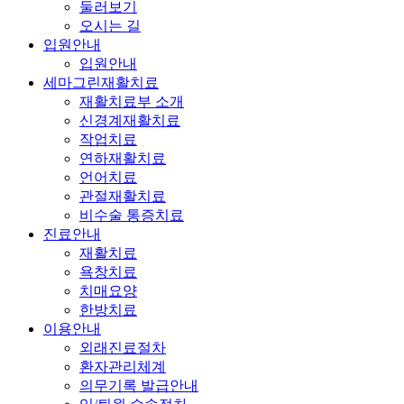
둘러보기
오시는 길
입원안내
입원안내
세마그린재활치료
재활치료부 소개
신경계재활치료
작업치료
연하재활치료
언어치료
관절재활치료
비수술 통증치료
진료안내
재활치료
욕창치료
치매요양
한방치료
이용안내
외래진료절차
환자관리체계
의무기록 발급안내