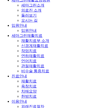
세마그린재활요양병원
세마그린소개
의료진 소개
둘러보기
오시는 길
입원안내
입원안내
세마그린재활치료
재활치료부 소개
신경계재활치료
작업치료
연하재활치료
언어치료
관절재활치료
비수술 통증치료
진료안내
재활치료
욕창치료
치매요양
한방치료
이용안내
외래진료절차