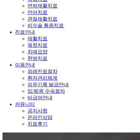
연하재활치료
언어치료
관절재활치료
비수술 통증치료
진료안내
재활치료
욕창치료
치매요양
한방치료
이용안내
외래진료절차
환자관리체계
의무기록 발급안내
입/퇴원 수속절차
비급여안내
커뮤니티
공지사항
온라인상담
치료후기