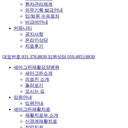
환자관리체계
의무기록 발급안내
입/퇴원 수속절차
비급여안내
커뮤니티
공지사항
온라인상담
치료후기
대표번호
031
.
376
.
8830
입원상담
010
.
4953
.
8830
세마그린재활요양병원
세마그린소개
의료진 소개
둘러보기
오시는 길
입원안내
입원안내
세마그린재활치료
재활치료부 소개
신경계재활치료
작업치료